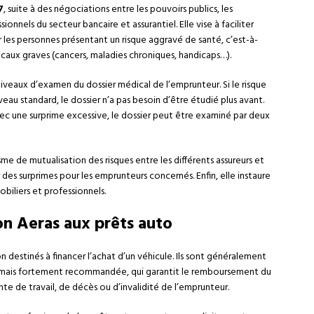
7
, suite à des négociations entre les pouvoirs publics, les
onnels du secteur bancaire et assurantiel. Elle vise à faciliter
r les personnes présentant un risque aggravé de santé, c’est-à-
caux graves (cancers, maladies chroniques, handicaps…).
niveaux d’examen du dossier médical de l’emprunteur. Si le risque
eau standard, le dossier n’a pas besoin d’être étudié plus avant.
vec une surprime excessive, le dossier peut être examiné par deux
e de mutualisation des risques entre les différents assureurs et
 des surprimes pour les emprunteurs concernés. Enfin, elle instaure
biliers et professionnels.
on Aeras aux prêts auto
 destinés à financer l’achat d’un véhicule. Ils sont généralement
e, mais fortement recommandée, qui garantit le remboursement du
e de travail, de décès ou d’invalidité de l’emprunteur.