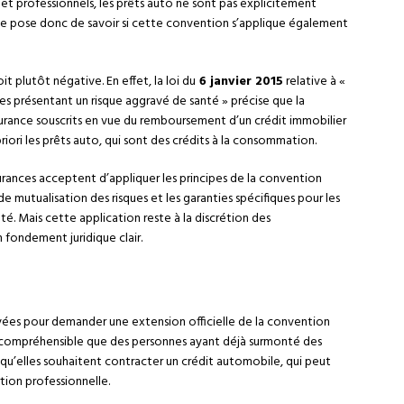
t professionnels, les prêts auto ne sont pas explicitement
 se pose donc de savoir si cette convention s’applique également
it plutôt négative. En effet, la loi du
6 janvier 2015
relative à «
nnes présentant un risque aggravé de santé » précise que la
surance souscrits en vue du remboursement d’un crédit immobilier
priori les prêts auto, qui sont des crédits à la consommation.
rances acceptent d’appliquer les principes de la convention
mutualisation des risques et les garanties spécifiques pour les
é. Mais cette application reste à la discrétion des
 fondement juridique clair.
levées pour demander une extension officielle de la convention
ent compréhensible que des personnes ayant déjà surmonté des
qu’elles souhaitent contracter un crédit automobile, qui peut
rtion professionnelle.