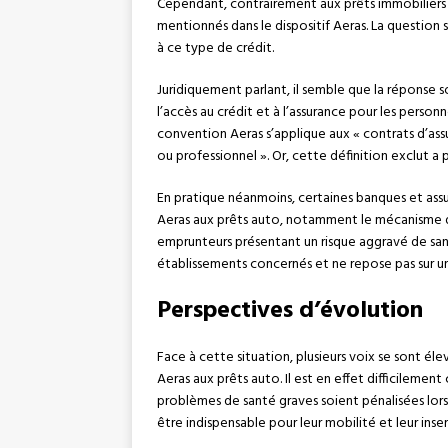
Cependant, contrairement aux prêts immobiliers e
mentionnés dans le dispositif Aeras. La question
à ce type de crédit.
Juridiquement parlant, il semble que la réponse so
l’accès au crédit et à l’assurance pour les perso
convention Aeras s’applique aux « contrats d’as
ou professionnel ». Or, cette définition exclut a 
En pratique néanmoins, certaines banques et assu
Aeras aux prêts auto, notamment le mécanisme de 
emprunteurs présentant un risque aggravé de sant
établissements concernés et ne repose pas sur un
Perspectives d’évolution
Face à cette situation, plusieurs voix se sont é
Aeras aux prêts auto. Il est en effet difficilem
problèmes de santé graves soient pénalisées lors
être indispensable pour leur mobilité et leur inse