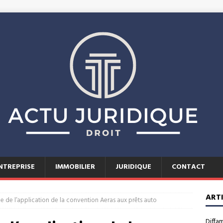
NTREPRISE
IMMOBILIER
JURIDIQUE
CONTACT
ART
ue de l’application de la convention Aeras aux prêts auto
Diffa