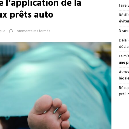
 l’application de la
faire 
ux prêts auto
Résili
éviter
3 rais
ique
Commentaires fermés
Délai 
déclar
La mi
une p
Avoca
légal
Récup
préju