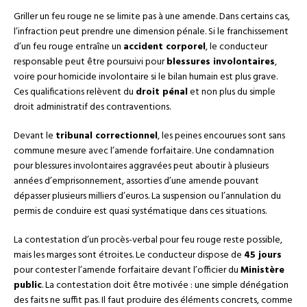
Griller un feu rouge ne se limite pas à une amende. Dans certains cas,
l’infraction peut prendre une dimension pénale. Si le franchissement
d’un feu rouge entraîne un
accident corporel
, le conducteur
responsable peut être poursuivi pour
blessures involontaires
,
voire pour homicide involontaire si le bilan humain est plus grave.
Ces qualifications relèvent du
droit pénal
et non plus du simple
droit administratif des contraventions.
Devant le
tribunal correctionnel
, les peines encourues sont sans
commune mesure avec l’amende forfaitaire. Une condamnation
pour blessures involontaires aggravées peut aboutir à plusieurs
années d’emprisonnement, assorties d’une amende pouvant
dépasser plusieurs milliers d’euros. La suspension ou l’annulation du
permis de conduire est quasi systématique dans ces situations.
La contestation d’un procès-verbal pour feu rouge reste possible,
mais les marges sont étroites. Le conducteur dispose de
45 jours
pour contester l’amende forfaitaire devant l’officier du
Ministère
public
. La contestation doit être motivée : une simple dénégation
des faits ne suffit pas. Il faut produire des éléments concrets, comme