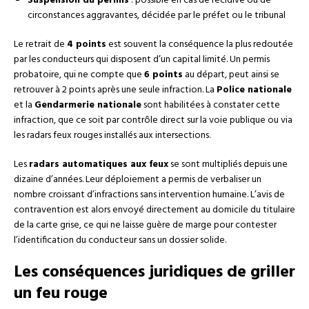
Suspension du permis
: possible en cas de récidive ou de
circonstances aggravantes, décidée par le préfet ou le tribunal
Le retrait de
4 points
est souvent la conséquence la plus redoutée
par les conducteurs qui disposent d’un capital limité. Un permis
probatoire, qui ne compte que
6 points
au départ, peut ainsi se
retrouver à 2 points après une seule infraction. La
Police nationale
et la
Gendarmerie nationale
sont habilitées à constater cette
infraction, que ce soit par contrôle direct sur la voie publique ou via
les radars feux rouges installés aux intersections.
Les
radars automatiques aux feux
se sont multipliés depuis une
dizaine d’années. Leur déploiement a permis de verbaliser un
nombre croissant d’infractions sans intervention humaine. L’avis de
contravention est alors envoyé directement au domicile du titulaire
de la carte grise, ce qui ne laisse guère de marge pour contester
l’identification du conducteur sans un dossier solide.
Les conséquences juridiques de griller
un feu rouge