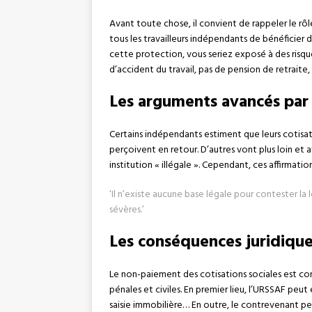
Avant toute chose, il convient de rappeler le rô
tous les travailleurs indépendants de bénéficier d
cette protection, vous seriez exposé à des risqu
d’accident du travail, pas de pension de retraite,
Les arguments avancés par 
Certains indépendants estiment que leurs cotisat
perçoivent en retour. D’autres vont plus loin et 
institution « illégale ». Cependant, ces affirmatio
‘Il n’existe aucune base légale pour contester la
sévères.’
Les conséquences juridiqu
Le non-paiement des cotisations sociales est co
pénales et civiles. En premier lieu, l’URSSAF peut
saisie immobilière… En outre, le contrevenant p