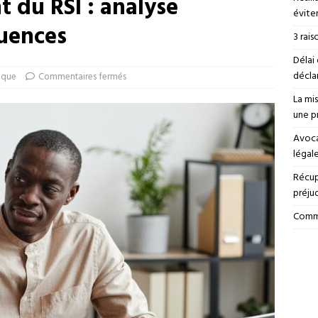
t du RSI : analyse
éviter
quences
3 rais
Délai 
déclar
ique
Commentaires fermés
La mi
une p
Avoca
légal
Récup
préju
Comme