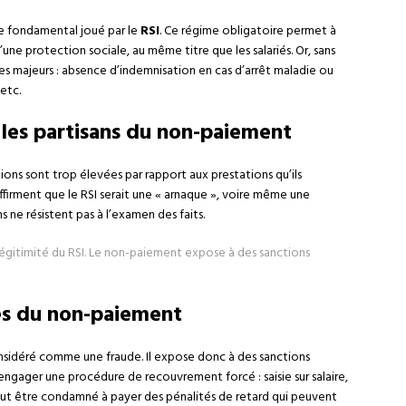
le fondamental joué par le
RSI
. Ce régime obligatoire permet à
’une protection sociale, au même titre que les salariés. Or, sans
es majeurs : absence d’indemnisation en cas d’arrêt maladie ou
 etc.
les partisans du non-paiement
ions sont trop élevées par rapport aux prestations qu’ils
affirment que le RSI serait une « arnaque », voire même une
ns ne résistent pas à l’examen des faits.
 légitimité du RSI. Le non-paiement expose à des sanctions
es du non-paiement
nsidéré comme une fraude. Il expose donc à des sanctions
 engager une procédure de recouvrement forcé : saisie sur salaire,
eut être condamné à payer des pénalités de retard qui peuvent