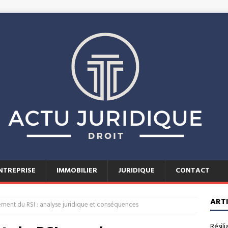
NTREPRISE
IMMOBILIER
JURIDIQUE
CONTACT
ART
ement du RSI : analyse juridique et conséquences
Résili