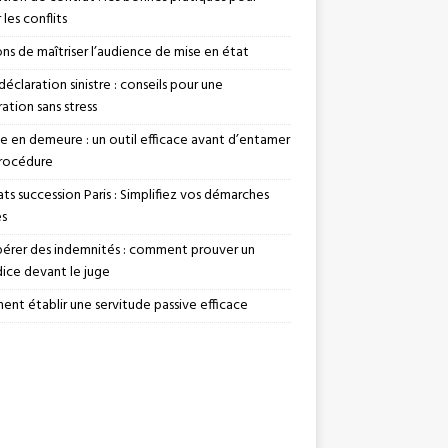
 les conflits
ons de maîtriser l’audience de mise en état
déclaration sinistre : conseils pour une
ation sans stress
se en demeure : un outil efficace avant d’entamer
rocédure
ts succession Paris : Simplifiez vos démarches
es
érer des indemnités : comment prouver un
dice devant le juge
nt établir une servitude passive efficace