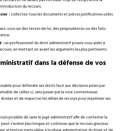
e recours et ne laissez pas s’écouler trop de temps entre la
’introduction du recours.
ier :
collectez tous les documents et pièces justificatives utiles
ez-vous sur des textes de loi, des jurisprudences ou des faits
ative.
é :
un professionnel du droit administratif pourra vous aider à
recours, en mettant en avant les arguments les plus pertinents.
ministratif dans la défense de vos
ensable pour défendre ses droits face aux décisions prises par
amiable de celles-ci, sans passer par la voie contentieuse.
dossier et de respecter les délais de recours pour maximiser ses
ours possible de saisir le juge administratif afin de contester la
 peut s’avérer plus longue et coûteuse que le recours gracieux
une attention particulière à la phase administrative du litige et de