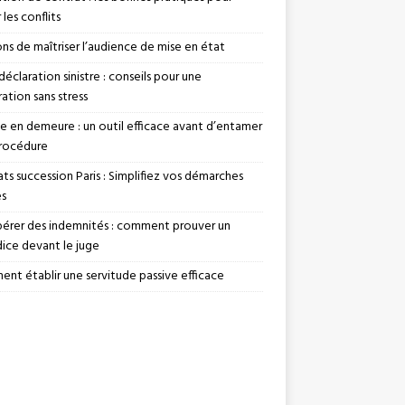
 les conflits
ons de maîtriser l’audience de mise en état
déclaration sinistre : conseils pour une
ation sans stress
se en demeure : un outil efficace avant d’entamer
rocédure
ts succession Paris : Simplifiez vos démarches
es
érer des indemnités : comment prouver un
dice devant le juge
nt établir une servitude passive efficace