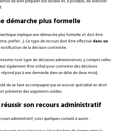
ntiel de bien préparer son dossier et, si possible, de solliciter
f.
une démarche plus formelle
érarchique implique une démarche plus formelle et doit être
stre, préfet…). Ce type de recours doit être effectué
dans un
notification de la décision contestée.
ntester tout type de décisions administratives, y compris celles
l peut également être utilisé pour contester des décisions
 ne répond pas à une demande dans un délai de deux mois).
dé de se faire accompagner par un avocat spécialisé en droit
e et présenter des arguments solides.
 réussir son recours administratif
ours administratif, voici quelques conseils à suivre :