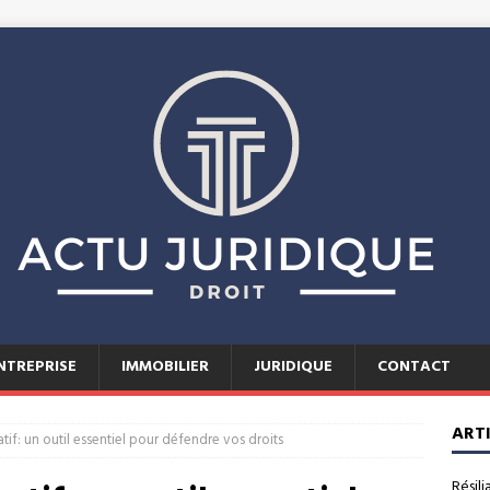
NTREPRISE
IMMOBILIER
JURIDIQUE
CONTACT
ART
tif: un outil essentiel pour défendre vos droits
Résili