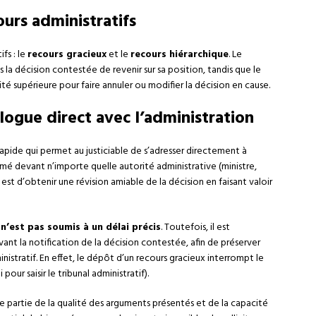
ours administratifs
fs : le
recours gracieux
et le
recours hiérarchique
. Le
s la décision contestée de revenir sur sa position, tandis que le
rité supérieure pour faire annuler ou modifier la décision en cause.
alogue direct avec l’administration
apide qui permet au justiciable de s’adresser directement à
ormé devant n’importe quelle autorité administrative (ministre,
est d’obtenir une révision amiable de la décision en faisant valoir
x
n’est pas soumis à un délai précis
. Toutefois, il est
nt la notification de la décision contestée, afin de préserver
inistratif. En effet, le dépôt d’un recours gracieux interrompt le
pour saisir le tribunal administratif).
 partie de la qualité des arguments présentés et de la capacité