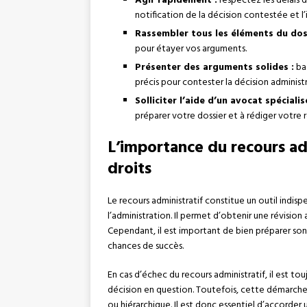
Agir rapidement :
respectez les délais d
notification de la décision contestée et l
Rassembler tous les éléments du doss
pour étayer vos arguments.
Présenter des arguments solides :
bas
précis pour contester la décision administr
Solliciter l’aide d’un avocat spécialis
préparer votre dossier et à rédiger votre 
L’importance du recours ad
droits
Le recours administratif constitue un outil indisp
l’administration. Il permet d’obtenir une révision 
Cependant, il est important de bien préparer son 
chances de succès.
En cas d’échec du recours administratif, il est touj
décision en question. Toutefois, cette démarche
ou hiérarchique. Il est donc essentiel d’accorder 