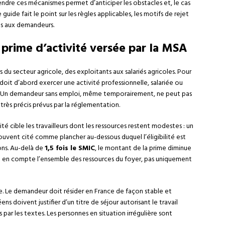
ndre ces mécanismes permet d’anticiper les obstacles et, le cas
guide fait le point sur les règles applicables, les motifs de rejet
tes aux demandeurs.
a prime d’activité versée par la MSA
s du secteur agricole, des exploitants aux salariés agricoles. Pour
doit d’abord exercer une activité professionnelle, salariée ou
té. Un demandeur sans emploi, même temporairement, ne peut pas
 très précis prévus par la réglementation.
ité cible les travailleurs dont les ressources restent modestes : un
ouvent cité comme plancher au-dessous duquel l’éligibilité est
ons. Au-delà de
1,5 fois le SMIC
, le montant de la prime diminue
end en compte l’ensemble des ressources du foyer, pas uniquement
te. Le demandeur doit résider en France de façon stable et
ns doivent justifier d’un titre de séjour autorisant le travail
par les textes. Les personnes en situation irrégulière sont