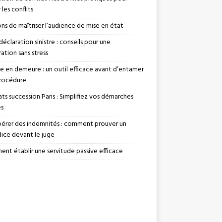
 les conflits
ons de maîtriser l’audience de mise en état
déclaration sinistre : conseils pour une
ation sans stress
se en demeure : un outil efficace avant d’entamer
rocédure
ts succession Paris : Simplifiez vos démarches
es
érer des indemnités : comment prouver un
dice devant le juge
nt établir une servitude passive efficace