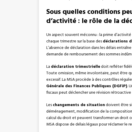
Sous quelles conditions pe
d’activité : le rôle de la dé
Un aspect souvent méconnu : la prime d’activité n
chaque trimestre sur la base des
déclarations d
L’absence de déclaration dans les délais entraî
demande de remboursement des sommes indûme
La
déclaration trimestrielle
doit refléter fidè
Toute omission, même involontaire, peut être qua
excessif. La MSA procède à des contrôles régul
Générale des Finances Publiques (DGFiP)
. 
fiscaux peut déclencher une révision rétroactive 
Les
changements de situation
doivent être si
déménagement, modification de la composition 
calcul du droit et peuvent transformer un droit ou
MSA dispose de délais légaux pour réclamer le r