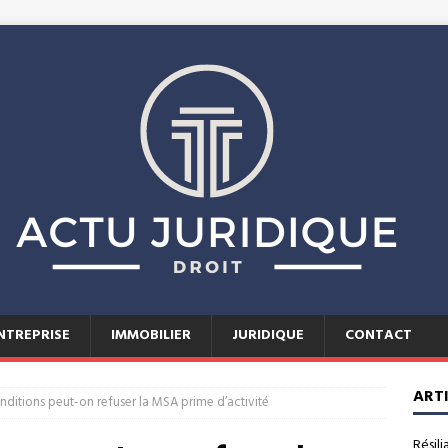
NTREPRISE
IMMOBILIER
JURIDIQUE
CONTACT
ART
nditions peut-on refuser la MSA prime d’activité
Résili