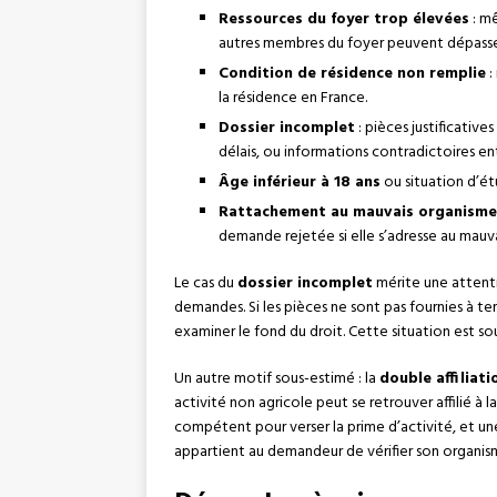
Ressources du foyer trop élevées
: mê
autres membres du foyer peuvent dépasser
Condition de résidence non remplie
:
la résidence en France.
Dossier incomplet
: pièces justificativ
délais, ou informations contradictoires en
Âge inférieur à 18 ans
ou situation d’étu
Rattachement au mauvais organisme
demande rejetée si elle s’adresse au mauva
Le cas du
dossier incomplet
mérite une attentio
demandes. Si les pièces ne sont pas fournies à t
examiner le fond du droit. Cette situation est 
Un autre motif sous-estimé : la
double affiliati
activité non agricole peut se retrouver affilié à l
compétent pour verser la prime d’activité, et u
appartient au demandeur de vérifier son organi