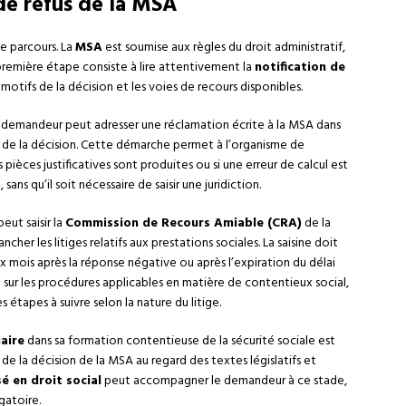
de refus de la MSA
de parcours. La
MSA
est soumise aux règles du droit administratif,
 première étape consiste à lire attentivement la
notification de
motifs de la décision et les voies de recours disponibles.
 Le demandeur peut adresser une réclamation écrite à la MSA dans
 de la décision. Cette démarche permet à l’organisme de
ièces justificatives sont produites ou si une erreur de calcul est
ans qu’il soit nécessaire de saisir une juridiction.
eut saisir la
Commission de Recours Amiable (CRA)
de la
r les litiges relatifs aux prestations sociales. La saisine doit
x mois après la réponse négative ou après l’expiration du délai
s
sur les procédures applicables en matière de contentieux social,
s étapes à suivre selon la nature du litige.
iaire
dans sa formation contentieuse de la sécurité sociale est
de la décision de la MSA au regard des textes législatifs et
é en droit social
peut accompagner le demandeur à ce stade,
gatoire.