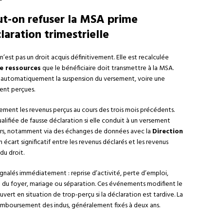
ut-on refuser la MSA prime
claration trimestrielle
’est pas un droit acquis définitivement. Elle est recalculée
e ressources
que le bénéficiaire doit transmettre à la MSA.
ne automatiquement la suspension du versement, voire une
nt perçues.
lement les revenus perçus au cours des trois mois précédents.
lifiée de fausse déclaration si elle conduit à un versement
iers, notamment via des échanges de données avec la
Direction
Un écart significatif entre les revenus déclarés et les revenus
du droit.
gnalés immédiatement : reprise d’activité, perte d’emploi,
du foyer, mariage ou séparation. Ces événements modifient le
vert en situation de trop-perçu si la déclaration est tardive. La
emboursement des indus, généralement fixés à deux ans.