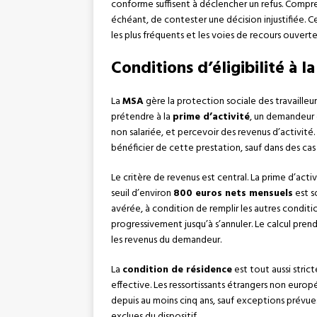
conforme suffisent à déclencher un refus. Compre
échéant, de contester une décision injustifiée. Ce 
les plus fréquents et les voies de recours ouver
Conditions d’éligibilité à l
La
MSA
gère la protection sociale des travailleur
prétendre à la
prime d’activité
, un demandeur 
non salariée, et percevoir des revenus d’activi
bénéficier de cette prestation, sauf dans des cas
Le critère de revenus est central. La prime d’activ
seuil d’environ
800 euros nets mensuels
est s
avérée, à condition de remplir les autres conditi
progressivement jusqu’à s’annuler. Le calcul pr
les revenus du demandeur.
La
condition de résidence
est tout aussi stric
effective. Les ressortissants étrangers non europée
depuis au moins cinq ans, sauf exceptions prévues 
exclues du dispositif.