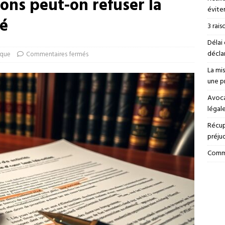
ions peut-on refuser la
éviter
té
3 rais
Délai 
déclar
ique
Commentaires fermés
La mi
une p
Avoca
légal
Récup
préju
Comme