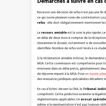
Démarches à suivre en cas 
Recevoir une décision de refus n’est pas une fin 
ce qui ouvre plusieurs voies de contestation. La
refus
: elle doit obligatoirement mentionner les 
Le
recours amiable
est la voie la plus rapide.
un délai de deux mois à compter de la réception
réexaminer le dossier, notamment si de nouvelles p
identifiée. Nombre de refus sont levés à ce stade, s
Si la réclamation amiable échoue, le demandeur p
MSA. Cette commission est compétente pour tranche
intervenir dans un délai précis, généralement deu
de réponse imparti à la MSA. Pour
en savoir plu
des ressources juridiques spécialisées détaillent le
En cas d’échec devant la CRA, le
Tribunal Judic
compétent. Cette juridiction examine la légalité 
réglementaires applicables. Un
avocat spécialis
même si la représentation n’est pas toujours obli