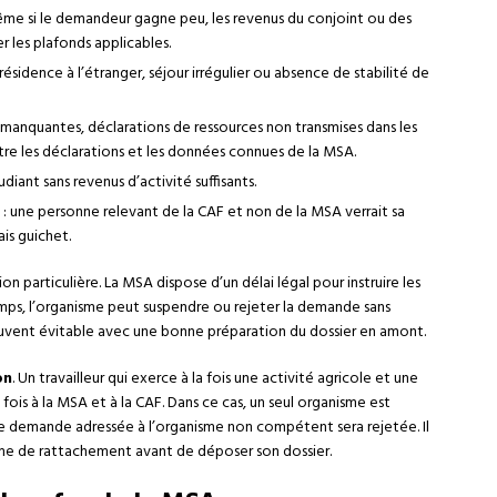
me si le demandeur gagne peu, les revenus du conjoint ou des
 les plafonds applicables.
 résidence à l’étranger, séjour irrégulier ou absence de stabilité de
es manquantes, déclarations de ressources non transmises dans les
tre les déclarations et les données connues de la MSA.
diant sans revenus d’activité suffisants.
: une personne relevant de la CAF et non de la MSA verrait sa
is guichet.
n particulière. La MSA dispose d’un délai légal pour instruire les
emps, l’organisme peut suspendre ou rejeter la demande sans
souvent évitable avec une bonne préparation du dossier en amont.
on
. Un travailleur qui exerce à la fois une activité agricole et une
a fois à la MSA et à la CAF. Dans ce cas, un seul organisme est
ne demande adressée à l’organisme non compétent sera rejetée. Il
sme de rattachement avant de déposer son dossier.