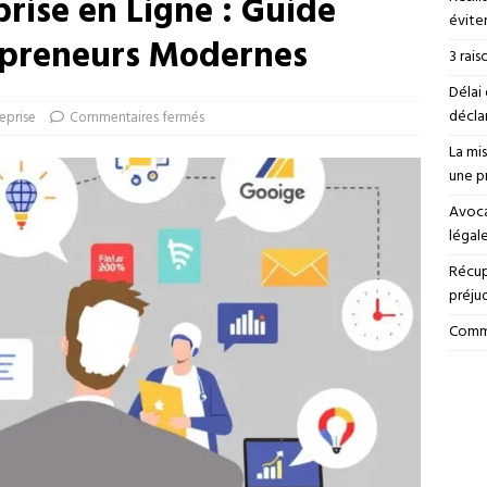
prise en Ligne : Guide
éviter
epreneurs Modernes
3 rais
Délai 
déclar
eprise
Commentaires fermés
La mi
une p
Avoca
légal
Récup
préju
Comme