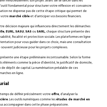
parer minutieusement son projet avant de se lancer dans les
outil fondamental pour structurer votre réflexion et convaincre
lisation ne dispense pas de cette étape critique qui permet de
er votre
marché cible
et d’anticiper vos besoins financiers.
tre décision majeure qui influencera directement les démarches
lle
,
EURL
,
SASU
,
SAS
ou
SARL
, chaque structure présente des
ilité, fiscalité et protection sociale. Les plateformes en ligne
entation pour vous guider dans ce choix, mais une consultation
 souvent judicieuse pour les projets complexes.
présente une étape préliminaire incontournable. Selon la forme
ts éléments comme la pièce d’identité, le justificatif de domicile,
on de dépôt de capital. La numérisation préalable de ces
arches en ligne.
rial
 temps de définir précisément votre
offre
, d’analyser la
cière
. Les outils numériques comme les
études de marché en
s accompagner dans cette phase préparatoire.