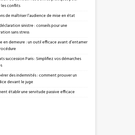
 les conflits
ons de maîtriser l’audience de mise en état
déclaration sinistre : conseils pour une
ation sans stress
se en demeure : un outil efficace avant d’entamer
rocédure
ts succession Paris : Simplifiez vos démarches
es
érer des indemnités : comment prouver un
dice devant le juge
nt établir une servitude passive efficace