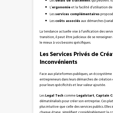
Les
délais de traitement
qui peuvent var
L’
ergonomie
et la facilité d’utilisation de
Les
services complémentaires
proposé
Les
coûts associés
aux démarches (variab
La tendance actuelle vise à l’unification des serv
transition, il peut être judicieux de se renseign
le mieux à vos besoins spécifiques.
Les Services Privés de Créa
Inconvénients
Face aux plateformes publiques, un écosystème
entrepreneurs dans leurs démarches de création e
pour leurs spécificités et leur valeur ajoutée.
Les
Legal Tech
comme
Legalstart
,
Captain C
dématérialisés pour créer son entreprise. Ces pl
plus intuitive que celle des services publics. Elles
chaque étape, simplifiant considérablement la c