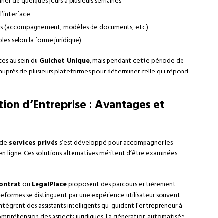
ier de quelques jours à plusieurs semaines
 l’interface
s (accompagnement, modèles de documents, etc.)
les selon la forme juridique)
ices au sein du
Guichet Unique
, mais pendant cette période de
er auprès de plusieurs plateformes pour déterminer celle qui répond
tion d’Entreprise : Avantages et
 de
services privés
s’est développé pour accompagner les
n ligne. Ces solutions alternatives méritent d’être examinées
ontrat
ou
LegalPlace
proposent des parcours entièrement
ateformes se distinguent par une expérience utilisateur souvent
 intègrent des assistants intelligents qui guident l’entrepreneur à
ompréhension des aspects juridiques. La génération automatisée