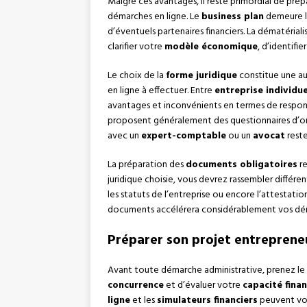
Malgré ces avantages, il reste primordial de pré
démarches en ligne. Le
business plan
demeure l’
d’éventuels partenaires financiers. La dématéria
clarifier votre
modèle économique
, d’identifi
Le choix de la
forme juridique
constitue une au
en ligne à effectuer. Entre
entreprise individue
avantages et inconvénients en termes de responsab
proposent généralement des questionnaires d’ori
avec un
expert-comptable
ou un
avocat
reste
La préparation des
documents obligatoires
re
juridique choisie, vous devrez rassembler différen
les statuts de l’entreprise ou encore l’attestati
documents accélérera considérablement vos dém
Préparer son projet entrepreneu
Avant toute démarche administrative, prenez le
concurrence
et d’évaluer votre
capacité finan
ligne
et les
simulateurs financiers
peuvent vou